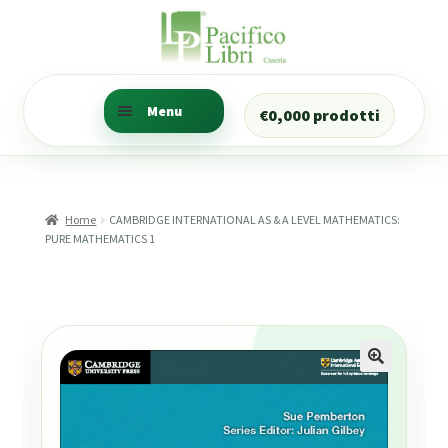
Vai
Vai
alla
al
navigazione
contenuto
Menu
€
0,00
0 prodotti
Ricerca libri
Trova i libri della tua
Home
CAMBRIDGE INTERNATIONAL AS & A LEVEL MATHEMATICS:
classe
PURE MATHEMATICS 1
Ricerca Prenotazioni
Il mio account
CANCELLERIA
Numeratore