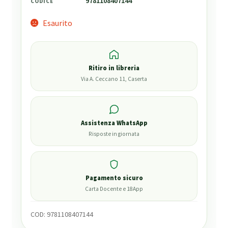
9781108407144
CODICE
Esaurito
Ritiro in libreria
Via A. Ceccano 11, Caserta
Assistenza WhatsApp
Risposte in giornata
Pagamento sicuro
Carta Docente e 18App
COD:
9781108407144