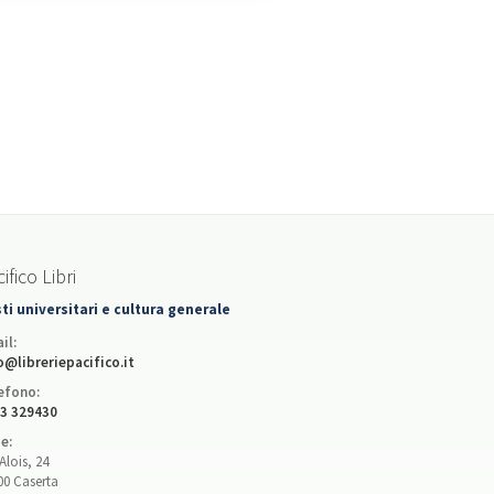
ifico Libri
ti universitari e cultura generale
il:
o@libreriepacifico.it
efono:
3 329430
e:
Alois, 24
00 Caserta