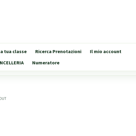
lla tua classe
Ricerca Prenotazioni
Il mio account
NCELLERIA
Numeratore
HOUT