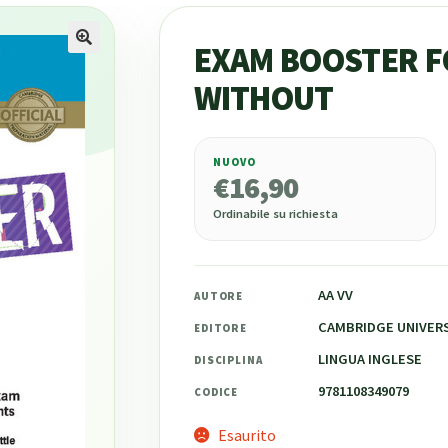
EXAM BOOSTER F
WITHOUT
NUOVO
€
16,90
€
16,90
Ordinabile su richiesta
AA VV
AUTORE
CAMBRIDGE UNIVERS
EDITORE
LINGUA INGLESE
DISCIPLINA
9781108349079
CODICE
Esaurito