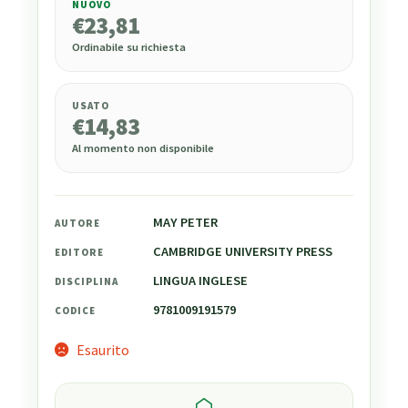
NUOVO
€
23,81
€
23,81
Ordinabile su richiesta
USATO
€
14,83
Al momento non disponibile
MAY PETER
AUTORE
CAMBRIDGE UNIVERSITY PRESS
EDITORE
LINGUA INGLESE
DISCIPLINA
9781009191579
CODICE
Esaurito