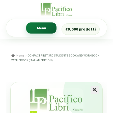
Vai
Vai
alla
al
navigazione
contenuto
Menu
€
0,00
0 prodotti
Ricerca libri
Trova i libri della tua
Home
COMPACT FIRST 3RD STUDENTS BOOK AND WORKBOOK
classe
WITH EBOOK (ITALIAN EDITION)
Ricerca Prenotazioni
Il mio account
CANCELLERIA
Numeratore