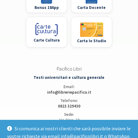
Bonus 18App
Carta Docente
Carte Cultura
Carta Io Studio
Pacifico Libri
Testi universitari e cultura generale
Email:
info@libreriepacifico.it
Telefono:
0823 329430
Sede:
Via Alois, 24
81100 Caserta
Si comunica ai nostri clienti che sarà possibile inviare le
vostre richieste via email info@pacificolibri.it o WhatsApp
Apri posizione su Google Maps