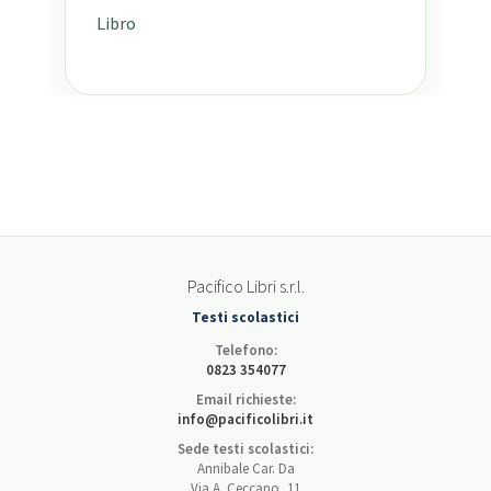
Libro
Pacifico Libri s.r.l.
Testi scolastici
Telefono:
0823 354077
Email richieste:
info@pacificolibri.it
Sede testi scolastici:
Annibale Car. Da
Via A. Ceccano, 11