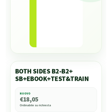
BOTH SIDES B2-B2+
SB+EBOOK+TEST&TRAIN
NUOVO
€
18,05
€
18,05
Ordinabile su richiesta