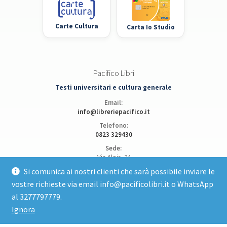
Carte Cultura
Carta Io Studio
Pacifico Libri
Testi universitari e cultura generale
Email:
info@libreriepacifico.it
Telefono:
0823 329430
Sede:
Via Alois, 24
81100 Caserta
Si comunica ai nostri clienti che sarà possibile inviare le
vostre richieste via email info@pacificolibri.it o WhatsApp
Apri posizione su Google Maps
al 3277797779.
Ignora