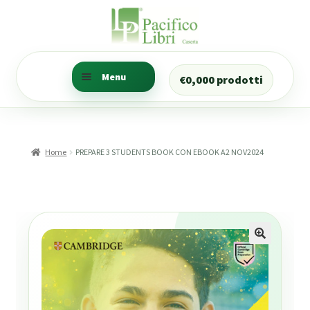
Vai
Vai
alla
al
navigazione
contenuto
Menu
€
0,00
0 prodotti
Ricerca libri
Trova i libri della tua
Home
PREPARE 3 STUDENTS BOOK CON EBOOK A2 NOV2024
classe
Ricerca Prenotazioni
Il mio account
CANCELLERIA
Numeratore