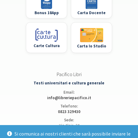
Bonus 18App
Carta Docente
Carte Cultura
Carta Io Studio
Pacifico Libri
Testi universitari e cultura generale
Email:
info@libreriepacifico.it
Telefono:
0823 329430
Sede:
Via Alois, 24
81100 Caserta
Si comunica ai nostri clienti che sarà possibile inviare le