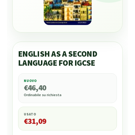
ENGLISH AS A SECOND
LANGUAGE FOR IGCSE
NUOVO
€
46,40
€
46,40
Ordinabile su richiesta
USATO
€
31,09