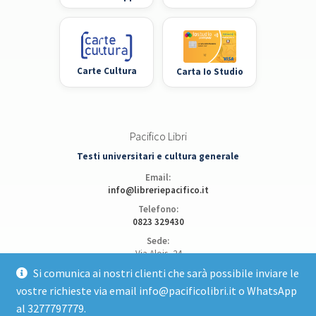
Carte Cultura
Carta Io Studio
Pacifico Libri
Testi universitari e cultura generale
Email:
info@libreriepacifico.it
Telefono:
0823 329430
Sede:
Via Alois, 24
81100 Caserta
Si comunica ai nostri clienti che sarà possibile inviare le
vostre richieste via email info@pacificolibri.it o WhatsApp
Apri posizione su Google Maps
al 3277797779.