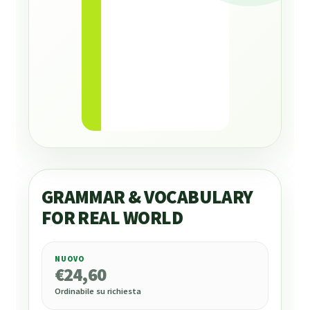
GRAMMAR & VOCABULARY
FOR REAL WORLD
NUOVO
€
24,60
€
24,60
Ordinabile su richiesta