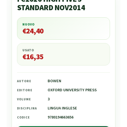
STANDARD NOV2014
NUOVO
€
24,40
€
24,40
USATO
€
16,35
BOWEN
AUTORE
OXFORD UNIVERSITY PRESS
EDITORE
3
VOLUME
LINGUA INGLESE
DISCIPLINA
9780194663656
CODICE