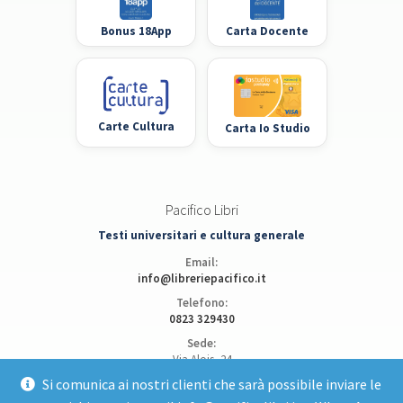
Bonus 18App
Carta Docente
Carte Cultura
Carta Io Studio
Pacifico Libri
Testi universitari e cultura generale
Email:
info@libreriepacifico.it
Telefono:
0823 329430
Sede:
Via Alois, 24
81100 Caserta
Si comunica ai nostri clienti che sarà possibile inviare le