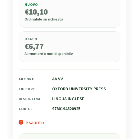
NUOVO
€
10,10
€
10,10
Ordinabile su richiesta
USATO
€
6,77
Al momento non disponibile
AA VV
AUTORE
OXFORD UNIVERSITY PRESS
EDITORE
LINGUA INGLESE
DISCIPLINA
9780194620925
CODICE
Esaurito