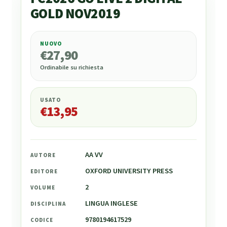
GOLD NOV2019
NUOVO
€
27,90
€
27,90
Ordinabile su richiesta
USATO
€
13,95
AA VV
AUTORE
OXFORD UNIVERSITY PRESS
EDITORE
2
VOLUME
LINGUA INGLESE
DISCIPLINA
9780194617529
CODICE