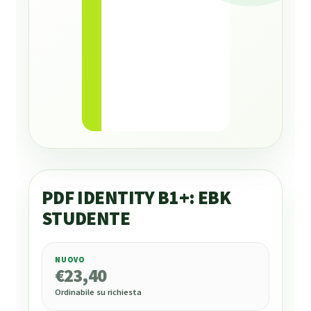
PDF IDENTITY B1+: EBK
STUDENTE
NUOVO
€
23,40
€
23,40
Ordinabile su richiesta