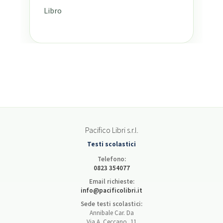
Libro
Pacifico Libri s.r.l.
Testi scolastici
Telefono:
0823 354077
Email richieste:
info@pacificolibri.it
Sede testi scolastici:
Annibale Car. Da
Via A. Ceccano, 11