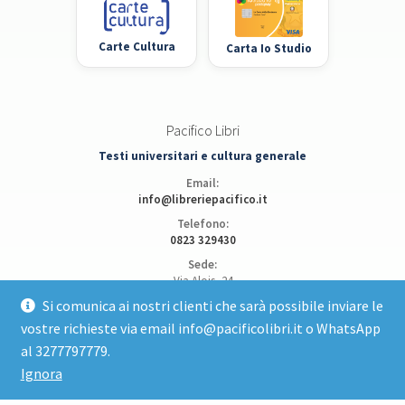
Carte Cultura
Carta Io Studio
Pacifico Libri
Testi universitari e cultura generale
Email:
info@libreriepacifico.it
Telefono:
0823 329430
Sede:
Via Alois, 24
81100 Caserta
Si comunica ai nostri clienti che sarà possibile inviare le
vostre richieste via email info@pacificolibri.it o WhatsApp
Apri posizione su Google Maps
al 3277797779.
Ignora