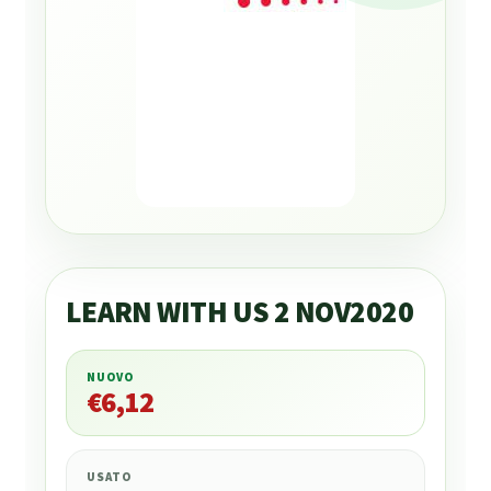
LEARN WITH US 2 NOV2020
NUOVO
€
6,12
€
6,12
USATO