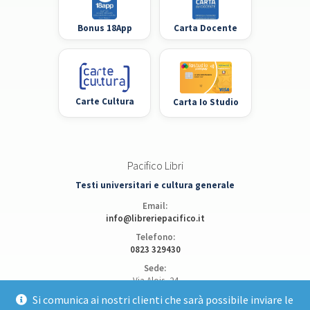
Bonus 18App
Carta Docente
Carte Cultura
Carta Io Studio
Pacifico Libri
Testi universitari e cultura generale
Email:
info@libreriepacifico.it
Telefono:
0823 329430
Sede:
Via Alois, 24
81100 Caserta
Si comunica ai nostri clienti che sarà possibile inviare le