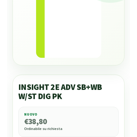
INSIGHT 2E ADV SB+WB
W/ST DIG PK
NUOVO
€
38,80
€
38,80
Ordinabile su richiesta