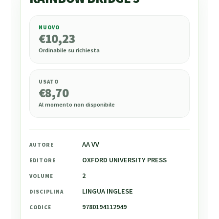
NUOVO
€
10,23
€
10,23
Ordinabile su richiesta
USATO
€
8,70
Al momento non disponibile
AA VV
AUTORE
OXFORD UNIVERSITY PRESS
EDITORE
2
VOLUME
LINGUA INGLESE
DISCIPLINA
9780194112949
CODICE