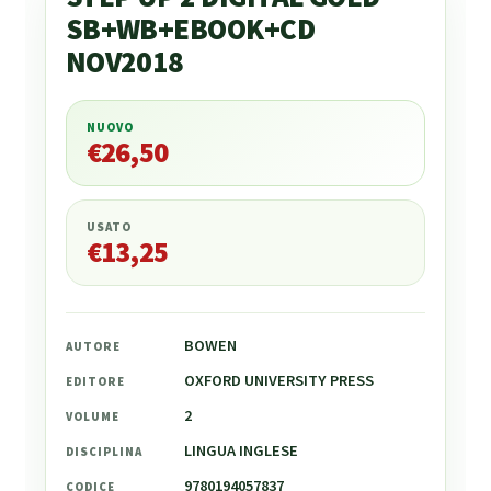
SB+WB+EBOOK+CD
NOV2018
NUOVO
€
26,50
€
26,50
USATO
€
13,25
BOWEN
AUTORE
OXFORD UNIVERSITY PRESS
EDITORE
2
VOLUME
LINGUA INGLESE
DISCIPLINA
9780194057837
CODICE