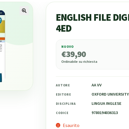
ENGLISH FILE DIG
4ED
NUOVO
€
39,90
€
39,90
Ordinabile su richiesta
AA VV
AUTORE
OXFORD UNIVERSITY
EDITORE
LINGUA INGLESE
DISCIPLINA
9780194036313
CODICE
Esaurito