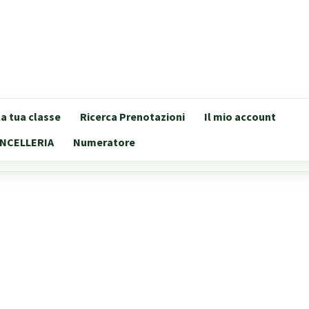
lla tua classe
Ricerca Prenotazioni
Il mio account
NCELLERIA
Numeratore