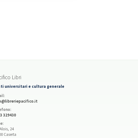
ifico Libri
ti universitari e cultura generale
il:
o@libreriepacifico.it
efono:
3 329430
e:
Alois, 24
00 Caserta