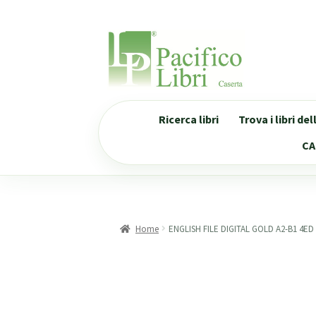
Vai
Vai
alla
al
navigazione
contenuto
Ricerca libri
Trova i libri de
CA
Home
ENGLISH FILE DIGITAL GOLD A2-B1 4ED