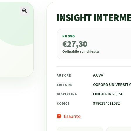
INSIGHT INTERME
NUOVO
€
27,30
€
27,30
Ordinabile su richiesta
AA VV
AUTORE
OXFORD UNIVERSITY
EDITORE
LINGUA INGLESE
DISCIPLINA
9780194011082
CODICE
Esaurito