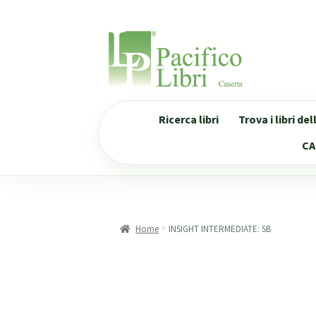
Vai
Vai
alla
al
navigazione
contenuto
Ricerca libri
Trova i libri de
CA
Home
INSIGHT INTERMEDIATE: SB