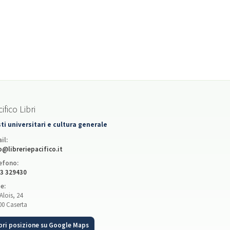
ifico Libri
ti universitari e cultura generale
il:
o@libreriepacifico.it
efono:
3 329430
e:
Alois, 24
00 Caserta
pri posizione su Google Maps