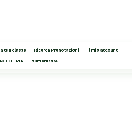
lla tua classe
Ricerca Prenotazioni
Il mio account
NCELLERIA
Numeratore